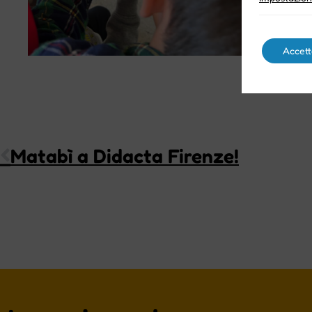
Accett
Matabì a Didacta Firenze!