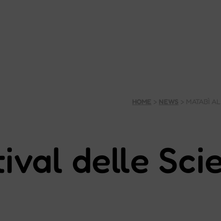
HOME
>
NEWS
>
MATABÌ AL
ival delle Sci