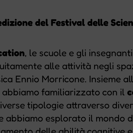
dizione del Festival delle Scie
cation
, le scuole e gli insegnan
itamente alle attività negli spa
ica Ennio Morricone. Insieme al
o abbiamo familiarizzato con il
c
verse tipologie attraverso diver
e abbiamo esplorato il mondo d
iamento delle abilità cognitive e