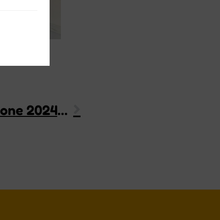
Matabì: uno sguardo all’edizione 2024/25