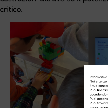
critico.
Informativa
Noi e terze 
il tuo conse
Puoi liberam
accedendo a
Puoi acconse
Puoi trovare
impostazion