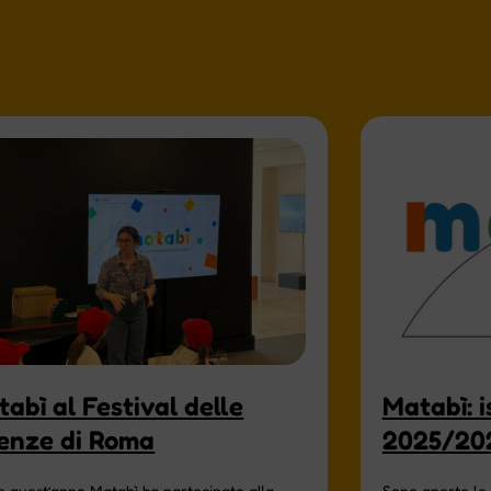
abì al Festival delle
Matabì: is
ienze di Roma
2025/20
 quest’anno Matabì ha partecipato alla
Sono aperte le i