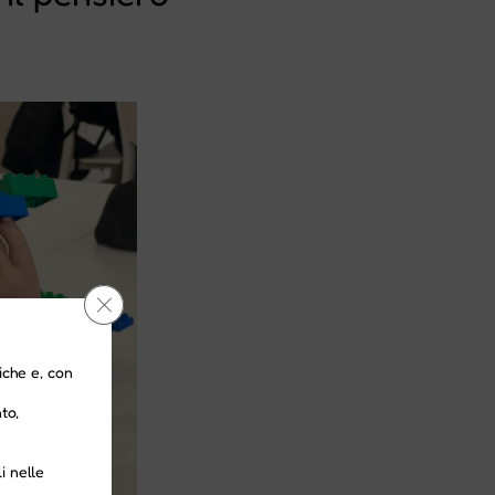
Close GDPR Cookie Banner
iche e, con
to,
i nelle