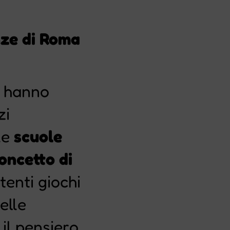
nze di Roma
ti hanno
zi
le
scuole
oncetto di
tenti giochi
elle
 il pensiero