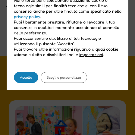
Noi e terze parti selezionate utilizziamo cookie o
Biennale Tecnologia
Matabì a Didacta Firenze!
tecnologie simili per finalità tecniche e, con il tuo
consenso, anche per altre finalità come specificato nella
privacy policy
.
Puoi liberamente prestare, rifiutare o revocare il tuo
consenso, in qualsiasi momento, accedendo al pannello
delle preferenze.
Puoi acconsentire all’utilizzo di tali tecnologie
utilizzando il pulsante “Accetta”.
Puoi trovare altre informazioni riguardo a quali cookie
usiamo sul sito o disabilitarli nelle
impostazioni
.
Leggi anche
Accetta
Scegli e personalizza